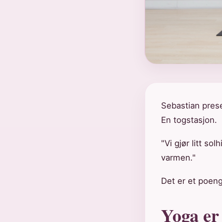
Sebastian prese
En togstasjon.
"Vi gjør litt s
varmen."
Det er et poeng
Yoga er 