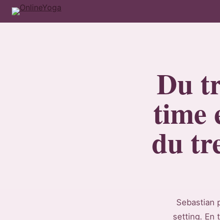
Du tr
time 
du tr
Sebastian p
setting. En 