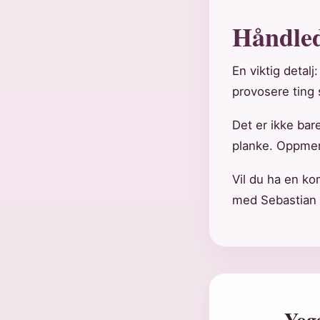
Håndled
En viktig detalj
provosere ting 
Det er ikke bar
planke. Oppmer
Vil du ha en ko
med Sebastian 
Yog