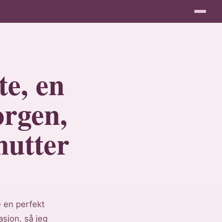
te, en
orgen,
nutter
e en perfekt
asjon, så jeg