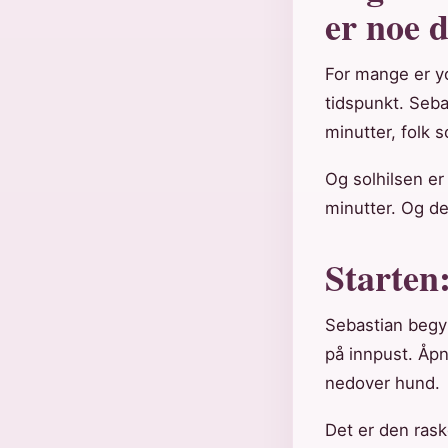
er noe d
For mange er yo
tidspunkt. Seba
minutter, folk s
Og solhilsen er
minutter. Og det
Starten:
Sebastian begyn
på innpust. Åp
nedover hund.
Det er den rask