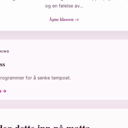
og en følelse av…
Åpne klassen →
NING
ss
programmer for å senke tempoet.
n →