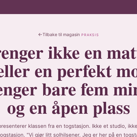
Tilbake til magasin
PRAKSIS
enger ikke en mat
eller en perfekt m
enger bare fem mi
og en åpen plass
resenterer klassen fra en togstasjon. Ikke et studio, ikk
togstasjon. "Vi gjør litt solhilsener. Jeg er her på en togst