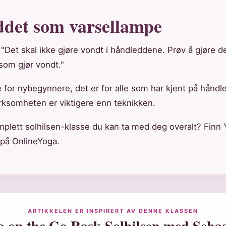
det som varsellampe
: "Det skal ikke gjøre vondt i håndleddene. Prøv å gjøre d
som gjør vondt."
e for nybegynnere, det er for alle som har kjent på håndl
ksomheten er viktigere enn teknikken.
mplett solhilsen-klasse du kan ta med deg overalt? Finn
på OnlineYoga.
ARTIKKELEN ER INSPIRERT AV DENNE KLASSEN
a on the Go Rask Solhilsen med Sebas