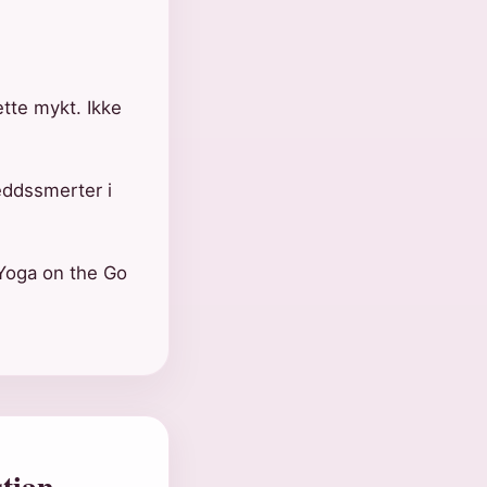
ette mykt. Ikke
eddssmerter i
 Yoga on the Go
tian