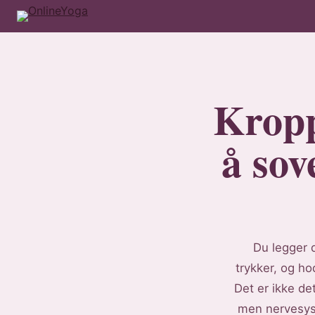
Kropp
å sov
Du legger 
trykker, og ho
Det er ikke de
men nervesyste