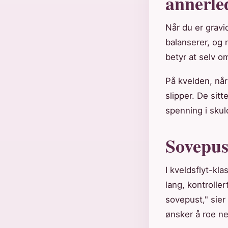
annerle
Når du er gravi
balanserer, og 
betyr at selv om
På kvelden, når
slipper. De sit
spenning i skuldr
Sovepust
I kveldsflyt-kl
lang, kontroller
sovepust," sier 
ønsker å roe n