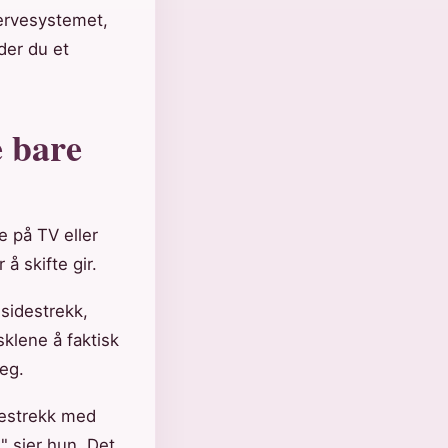
nervesystemet,
der du et
e bare
e på TV eller
å skifte gir.
sidestrekk,
sklene å faktisk
seg.
idestrekk med
" sier hun. Det