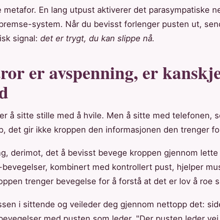
e metafor. En lang utpust aktiverer det parasympatiske 
bremse-system. Når du bevisst forlenger pusten ut, sen
isk signal:
det er trygt, du kan slippe nå.
tror er avspenning, er kanskj
nd
r å sitte stille med å hvile. Men å sitte med telefonen, s
, det gir ikke kroppen den informasjonen den trenger for 
g, derimot, det å bevisst bevege kroppen gjennom lette 
e-bevegelser, kombinert med kontrollert pust, hjelper mu
roppen trenger bevegelse for å forstå at det er lov å roe 
lassen i sittende og veileder deg gjennom nettopp det: s
bevegelser med pusten som leder. "Der pusten leder vei,