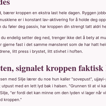
des
d, bærer kroppen en ekstra last hele dagen. Ryggen jobb
musklene er i konstant lav-aktivering for å holde deg opp
 du føler deg passiv, har kroppen din strengt tatt aldri he
 du endelig setter deg ned, trenger ikke det å bety at mu
ter gjerne fast i det samme mønsteret som de har hatt hele
ene, litt press i brystet, litt stivhet i hoften.
en, signalet kroppen faktisk l
assen med Silje lærer du noe hun kaller "sovepust", ujjayi
t utpust med en lett lyd bak i halsen. "Grunnen til at vi ka
Silje, "er fordi det kan minne om den lyden vi lager når vi
ed kroppen."