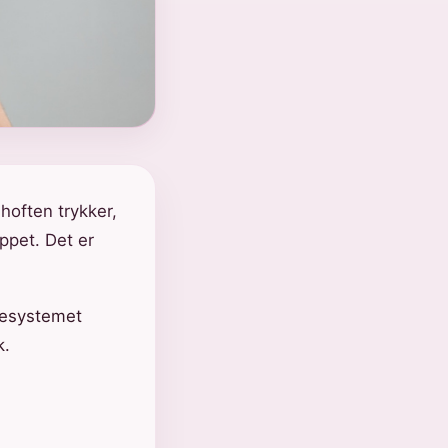
hoften trykker,
appet. Det er
vesystemet
k.