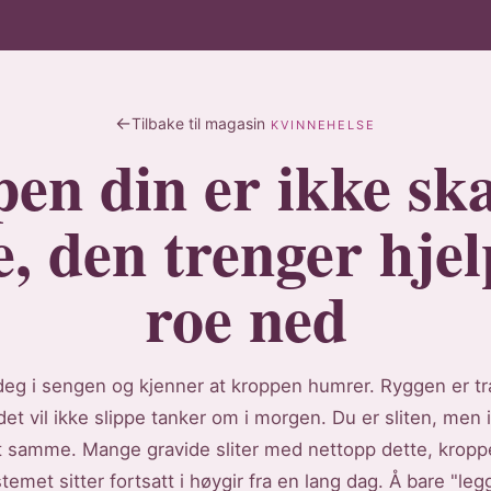
Tilbake til magasin
KVINNEHELSE
en din er ikke ska
e, den trenger hjelp
roe ned
deg i sengen og kjenner at kroppen humrer. Ryggen er tr
det vil ikke slippe tanker om i morgen. Du er sliten, men 
t samme. Mange gravide sliter med nettopp dette, kropp
met sitter fortsatt i høygir fra en lang dag. Å bare "le