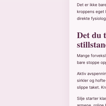
Det er ikke bar
kroppens eget 
direkte fysiolog
Det du 
stillsta
Mange forveksle
bare stoppe opp
Aktiv avspennin
sirkler og hoft
slippe taket. K
Silje starter k
armene, rolige 