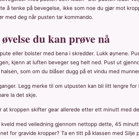
te å tenke på bevegelse, ikke som noe du gjør mot kro
ør med deg når pusten tar kommando.
n øvelse du kan prøve nå
pute eller bolster med bena i skredder. Lukk øynene. Pu
gen, kjenn at luften beveger seg helt ned. Pust ut gje
 i halsen, som om du blåser dugg på et vindu med munnen
ganger. Legg merke til om utpusten kan bli litt lengre for
bare la det skje.
at kroppen skifter gear allerede etter ett minutt med de
el kveld med veiledning gjennom nettopp dette, 45 minut
gnet for gravide kropper? Ta en titt på klassen med Silje