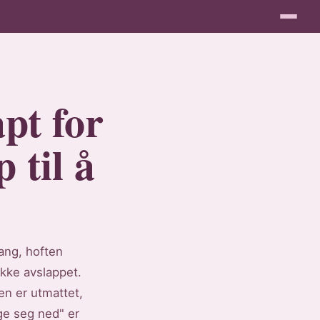
pt for
 til å
ang, hoften
ikke avslappet.
en er utmattet,
gge seg ned" er