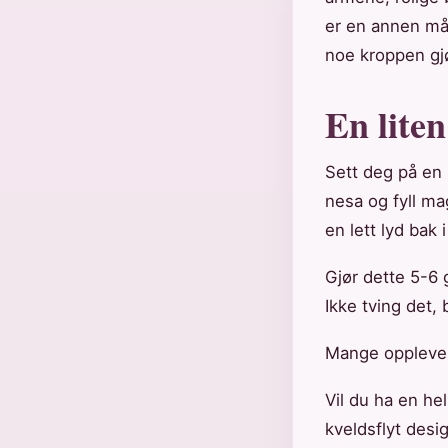
er en annen må
noe kroppen gj
En lite
Sett deg på en 
nesa og fyll ma
en lett lyd bak
Gjør dette 5-6 
Ikke tving det, 
Mange opplever 
Vil du ha en h
kveldsflyt desi