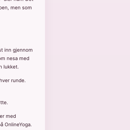
ppen, men som
st inn gjennom
nnom nesa med
 lukket.
 hver runde.
tte.
ter med
 på OnlineYoga.