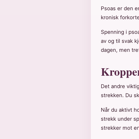
Psoas er den e
kronisk forkort
Spenning i psoa
av og til svak 
dagen, men tref
Kroppen
Det andre vikt
strekken. Du ska
Når du aktivt h
strekk under sp
strekker mot e