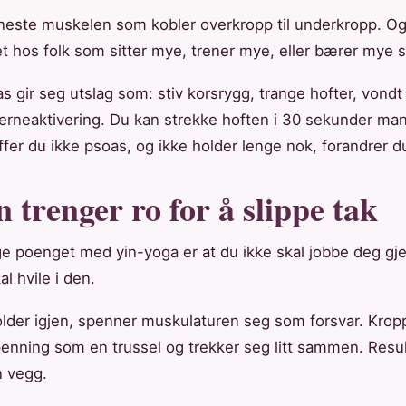
neste muskelen som kobler overkropp til underkropp. Og
et hos folk som sitter mye, trener mye, eller bærer mye s
s gir seg utslag som: stiv korsrygg, trange hofter, vondt 
kjerneaktivering. Du kan strekke hoften i 30 sekunder m
fer du ikke psoas, og ikke holder lenge nok, forandrer du 
 trenger ro for å slippe tak
ige poenget med yin-yoga er at du ikke skal jobbe deg g
l hvile i den.
older igjen, spenner muskulaturen seg som forsvar. Krop
enning som en trussel og trekker seg litt sammen. Resul
n vegg.