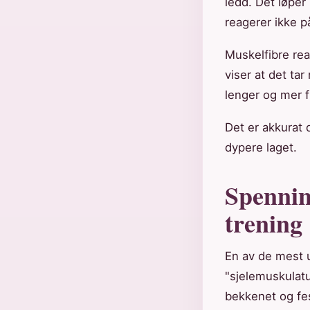
ledd. Det løper
reagerer ikke p
Muskelfibre rea
viser at det tar
lenger og mer f
Det er akkurat 
dypere laget.
Spenning
trening
En av de mest 
"sjelemuskulatu
bekkenet og fes