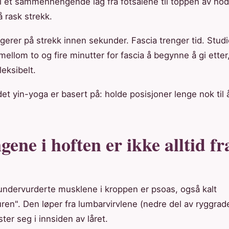
 i et sammenhengende lag fra fotsålene til toppen av hod
å rask strekk.
gerer på strekk innen sekunder. Fascia trenger tid. Stud
 mellom to og fire minutter for fascia å begynne å gi etter, å
leksibelt.
det yin-yoga er basert på: holde posisjoner lenge nok til å
ene i hoften er ikke alltid fr
undervurderte musklene i kroppen er psoas, også kalt
ren". Den løper fra lumbarvirvlene (nedre del av ryggra
ter seg i innsiden av låret.