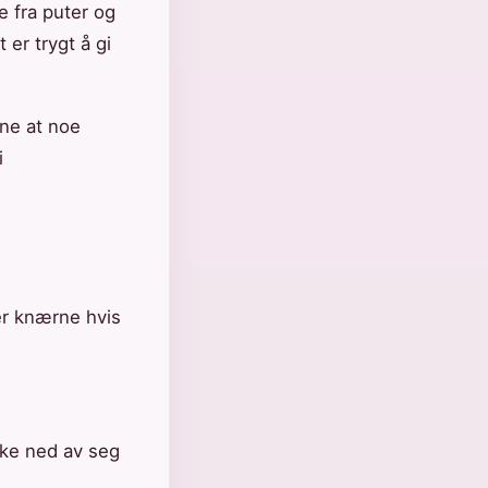
e fra puter og
 er trygt å gi
nne at noe
i
er knærne hvis
ynke ned av seg