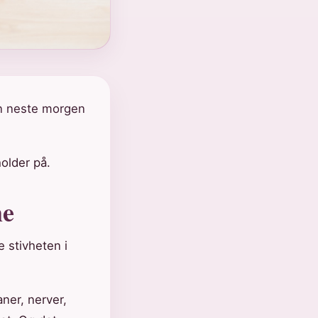
en neste morgen
holder på.
me
 stivheten i
aner, nerver,