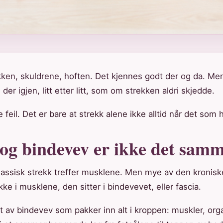
kken, skuldrene, hoften. Det kjennes godt der og da. M
er igjen, litt etter litt, som om strekken aldri skjedde.
 feil. Det er bare at strekk alene ikke alltid når det som 
og bindevev er ikke det sam
assisk strekk treffer musklene. Men mye av den kroniske
kke i musklene, den sitter i bindevevet, eller fascia.
tt av bindevev som pakker inn alt i kroppen: muskler, org