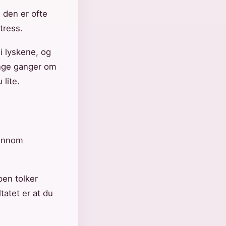
 den er ofte
tress.
i lyskene, og
ange ganger om
lite.
jennom
pen tolker
tatet er at du