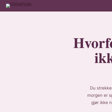
Hvorfo
ik
Du strekke
morgen er sp
gjør ikke n