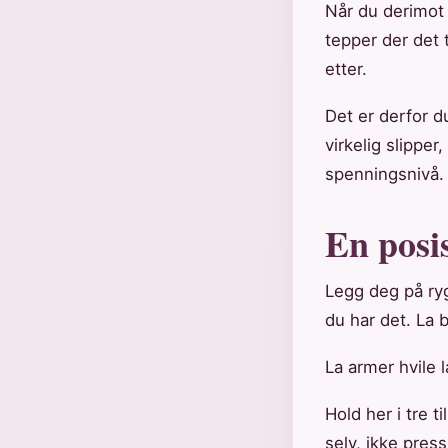
Når du derimot 
tepper der det t
etter.
Det er derfor d
virkelig slipper
spenningsnivå.
En posi
Legg deg på ryg
du har det. La b
La armer hvile 
Hold her i tre 
selv, ikke press