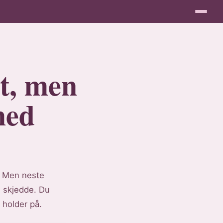
dt, men
med
. Men neste
i skjedde. Du
m holder på.