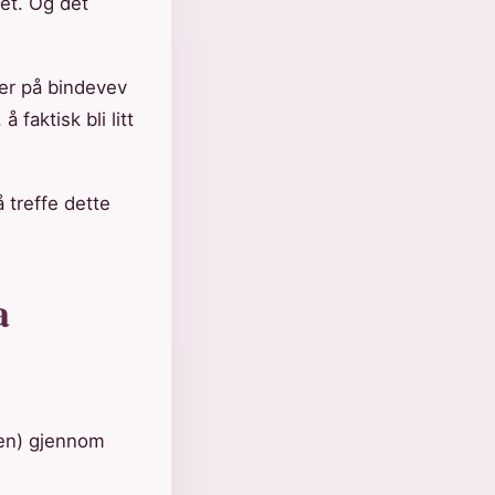
et. Og det
ier på bindevev
 faktisk bli litt
 treffe dette
a
den) gjennom