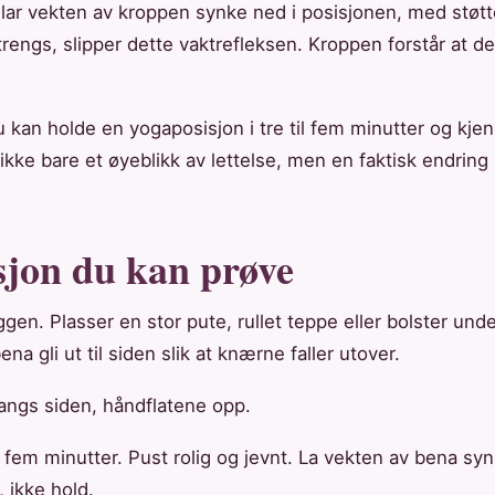
lar vekten av kroppen synke ned i posisjonen, med støtt
rengs, slipper dette vaktrefleksen. Kroppen forstår at det
u kan holde en yogaposisjon i tre til fem minutter og kje
, ikke bare et øyeblikk av lettelse, men en faktisk endring 
sjon du kan prøve
gen. Plasser en stor pute, rullet teppe eller bolster und
ena gli ut til siden slik at knærne faller utover.
langs siden, håndflatene opp.
til fem minutter. Pust rolig og jevnt. La vekten av bena s
, ikke hold.